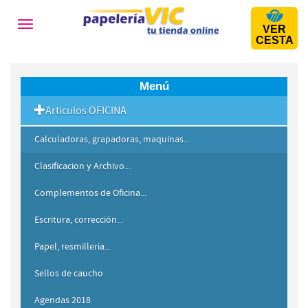
Toggle
VER
navigation
CESTA
Menú
Articulos OFICINA
Calculadoras, grapadoras, maquinas...
Clasificacion y Archivo...
Complementos de Oficina...
Escritura, corrección...
Papel, resmilleria...
Sellos de caucho
Agendas 2018