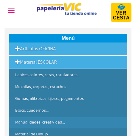
Toggle
VER
navigation
CESTA
Menú
Articulos OFICINA
Material ESCOLAR
Lapices colores, ceras, rotuladores...
Mochilas, carpetas, estuches
Gomas, afilapices, tijeras, pegamentos
Blocs, cuadernos...
Manualidades, creatividad...
Material de Dibujo