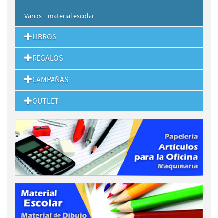
Varios... material escolar
LIBROS
REGALOS
CAMPAÑAS
OUTLET