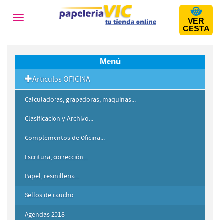
Toggle
VER
navigation
CESTA
Menú
Articulos OFICINA
Calculadoras, grapadoras, maquinas...
Clasificacion y Archivo...
Complementos de Oficina...
Escritura, corrección...
Papel, resmilleria...
Sellos de caucho
Agendas 2018