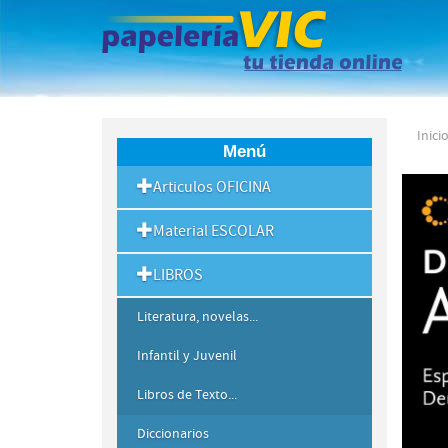
Inici
Menú
Articulos OFICINA
Material ESCOLAR
LIBROS
Literatura, novelas...
Infantil y Juvenil
Libros de Texto...
Diccionarios