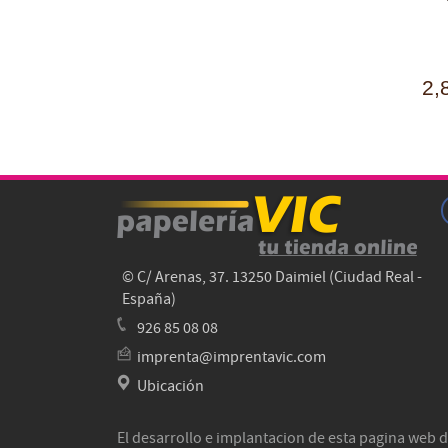
2,
© C/ Arenas, 37. 13250 Daimiel (Ciudad Real -
España)
926 85 08 08
imprenta@imprentavic.com
Ubicación
El desarrollo e implantacion de esta pagina web d