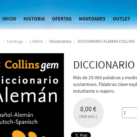
INICIO
HISTORIA
OFERTAS
NOVEDADES
OUTLET
o
Catalogo
LIBROS
Diccionarios
DICCIONARIO ALEMAN COLLINS
DICCIONARIO
Más de 29.000 palabras y modi
sustantivos. Palabras clave expl
estudiante o viajero.
8,00 €
(IVA incl.)